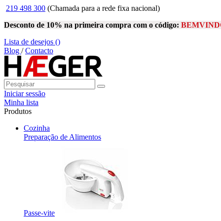
219 498 300
(Chamada para a rede fixa nacional)
Desconto de 10% na primeira compra com o código:
BEMVIND
Lista de desejos (
)
Blog
/
Contacto
Iniciar sessão
Minha lista
Produtos
Cozinha
Preparação de Alimentos
Passe-vite