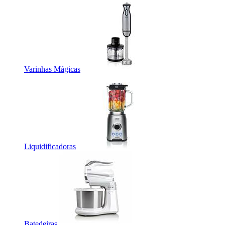
Varinhas Mágicas
Liquidificadoras
Batedeiras