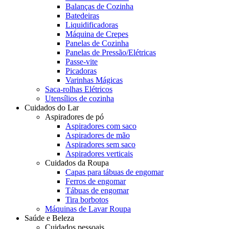
Balanças de Cozinha
Batedeiras
Liquidificadoras
Máquina de Crepes
Panelas de Cozinha
Panelas de Pressão/Elétricas
Passe-vite
Picadoras
Varinhas Mágicas
Saca-rolhas Elétricos
Utensílios de cozinha
Cuidados do Lar
Aspiradores de pó
Aspiradores com saco
Aspiradores de mão
Aspiradores sem saco
Aspiradores verticais
Cuidados da Roupa
Capas para tábuas de engomar
Ferros de engomar
Tábuas de engomar
Tira borbotos
Máquinas de Lavar Roupa
Saúde e Beleza
Cuidados pessoais