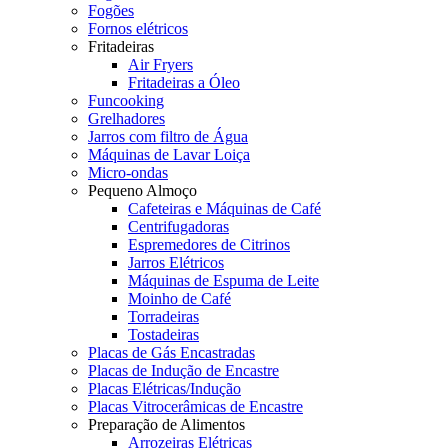
Fogões
Fornos elétricos
Fritadeiras
Air Fryers
Fritadeiras a Óleo
Funcooking
Grelhadores
Jarros com filtro de Água
Máquinas de Lavar Loiça
Micro-ondas
Pequeno Almoço
Cafeteiras e Máquinas de Café
Centrifugadoras
Espremedores de Citrinos
Jarros Elétricos
Máquinas de Espuma de Leite
Moinho de Café
Torradeiras
Tostadeiras
Placas de Gás Encastradas
Placas de Indução de Encastre
Placas Elétricas/Indução
Placas Vitrocerâmicas de Encastre
Preparação de Alimentos
Arrozeiras Elétricas