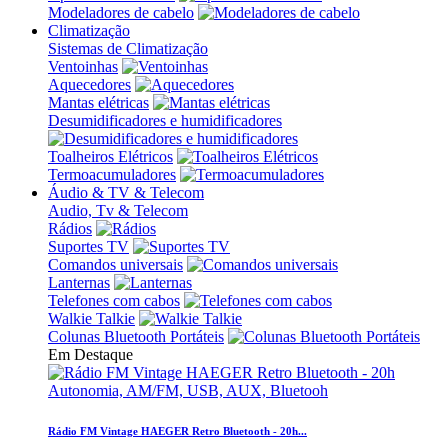
Modeladores de cabelo
Climatização
Sistemas de Climatização
Ventoinhas
Aquecedores
Mantas elétricas
Desumidificadores e humidificadores
Toalheiros Elétricos
Termoacumuladores
Áudio & TV & Telecom
Audio, Tv & Telecom
Rádios
Suportes TV
Comandos universais
Lanternas
Telefones com cabos
Walkie Talkie
Colunas Bluetooth Portáteis
Em Destaque
Rádio FM Vintage HAEGER Retro Bluetooth - 20h...