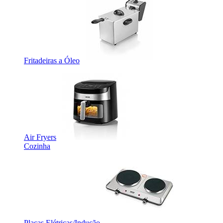
Fritadeiras a Óleo
Air Fryers
Cozinha
Placas Elétricas/Indução