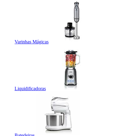
Varinhas Mágicas
Liquidificadoras
Batedeiras