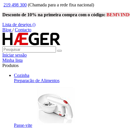
219 498 300
(Chamada para a rede fixa nacional)
Desconto de 10% na primeira compra com o código:
BEMVIND
Lista de desejos (
)
Blog
/
Contacto
Iniciar sessão
Minha lista
Produtos
Cozinha
Preparação de Alimentos
Passe-vite