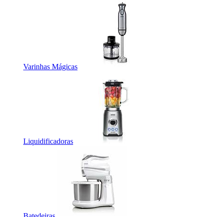
Varinhas Mágicas
Liquidificadoras
Batedeiras