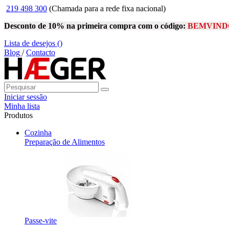
219 498 300
(Chamada para a rede fixa nacional)
Desconto de 10% na primeira compra com o código:
BEMVIND
Lista de desejos (
)
Blog
/
Contacto
Iniciar sessão
Minha lista
Produtos
Cozinha
Preparação de Alimentos
Passe-vite