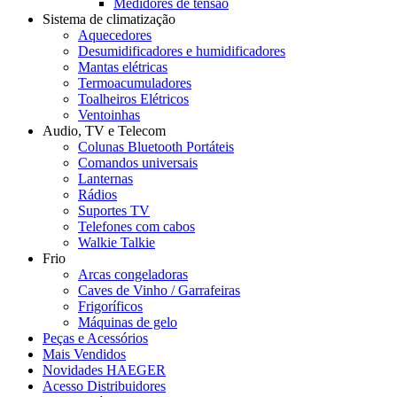
Medidores de tensão
Sistema de climatização
Aquecedores
Desumidificadores e humidificadores
Mantas elétricas
Termoacumuladores
Toalheiros Elétricos
Ventoinhas
Audio, TV e Telecom
Colunas Bluetooth Portáteis
Comandos universais
Lanternas
Rádios
Suportes TV
Telefones com cabos
Walkie Talkie
Frio
Arcas congeladoras
Caves de Vinho / Garrafeiras
Frigoríficos
Máquinas de gelo
Peças e Acessórios
Mais Vendidos
Novidades HAEGER
Acesso Distribuidores