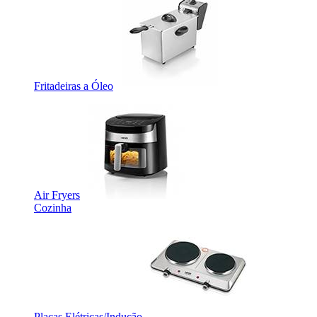
Fritadeiras a Óleo
Air Fryers
Cozinha
Placas Elétricas/Indução