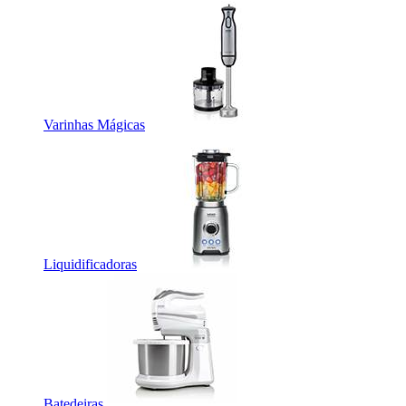
Varinhas Mágicas
Liquidificadoras
Batedeiras