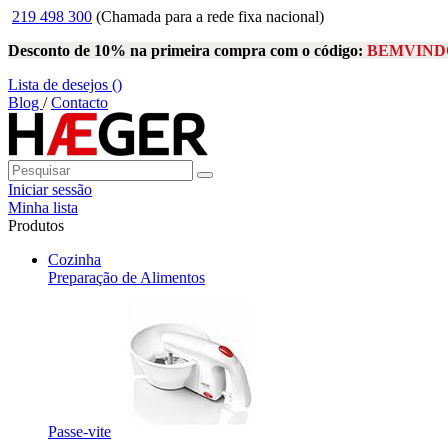
219 498 300
(Chamada para a rede fixa nacional)
Desconto de 10% na primeira compra com o código:
BEMVIND
Lista de desejos (
)
Blog
/
Contacto
Iniciar sessão
Minha lista
Produtos
Cozinha
Preparação de Alimentos
Passe-vite