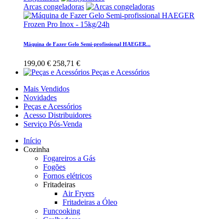
Arcas congeladoras
Máquina de Fazer Gelo Semi-profissional HAEGER...
199,00 €
258,71 €
Peças e Acessórios
Mais Vendidos
Novidades
Peças e Acessórios
Acesso Distribuidores
Serviço Pós-Venda
Início
Cozinha
Fogareiros a Gás
Fogões
Fornos elétricos
Fritadeiras
Air Fryers
Fritadeiras a Óleo
Funcooking