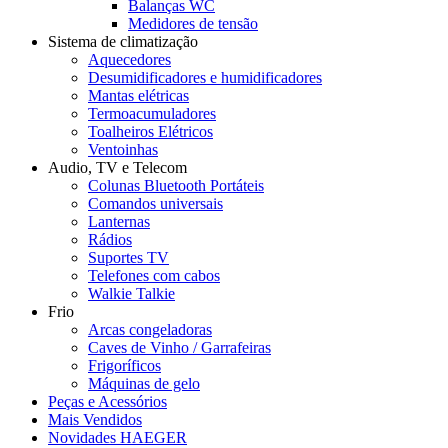
Balanças WC
Medidores de tensão
Sistema de climatização
Aquecedores
Desumidificadores e humidificadores
Mantas elétricas
Termoacumuladores
Toalheiros Elétricos
Ventoinhas
Audio, TV e Telecom
Colunas Bluetooth Portáteis
Comandos universais
Lanternas
Rádios
Suportes TV
Telefones com cabos
Walkie Talkie
Frio
Arcas congeladoras
Caves de Vinho / Garrafeiras
Frigoríficos
Máquinas de gelo
Peças e Acessórios
Mais Vendidos
Novidades HAEGER