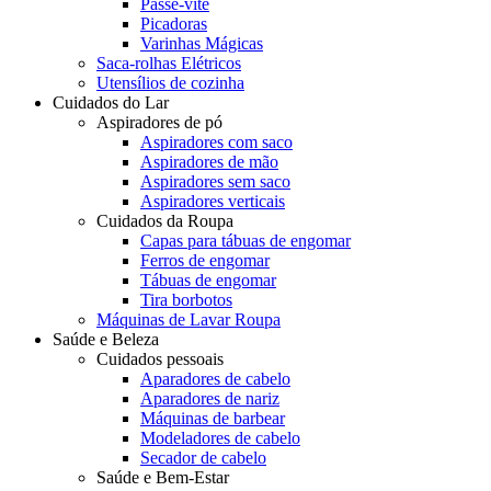
Passe-vite
Picadoras
Varinhas Mágicas
Saca-rolhas Elétricos
Utensílios de cozinha
Cuidados do Lar
Aspiradores de pó
Aspiradores com saco
Aspiradores de mão
Aspiradores sem saco
Aspiradores verticais
Cuidados da Roupa
Capas para tábuas de engomar
Ferros de engomar
Tábuas de engomar
Tira borbotos
Máquinas de Lavar Roupa
Saúde e Beleza
Cuidados pessoais
Aparadores de cabelo
Aparadores de nariz
Máquinas de barbear
Modeladores de cabelo
Secador de cabelo
Saúde e Bem-Estar