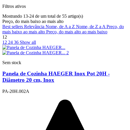
Filtros ativos
Mostrando 13-24 de um total de 55 artigo(s)
Preço, do mais baixo ao mais alto
Best sellers
Relevância
Nome, de A a Z
Nome, de Z a A
Preço, do
mais baixo ao mais alto
Preço, do mais alto ao mais baixo
12
12
24
36
Show all
Sem stock
Panela de Cozinha HAEGER Inox Pot 20H -
Diâmetro 20 cm, Inox
PA-20H.002A