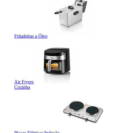
Fritadeiras a Óleo
Air Fryers
Cozinha
Placas Elétricas/Indução