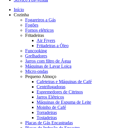
Início
Cozinha
Fogareiros a Gás
Fogões
Fornos elétricos
Fritadeiras
Air Fryers
Fritadeiras a Óleo
Funcooking
Grelhadores
Jarros com filtro de Água
Máquinas de Lavar Loiça
Micro-ondas
Pequeno Almoço
Cafeteiras e Máquinas de Café
Centrifugadoras
Espremedores de Citrinos
Jarros Elétricos
Máquinas de Espuma de Leite
Moinho de Café
Torradeiras
Tostadeiras
Placas de Gás Encastradas
Placas de Indução de Encastre