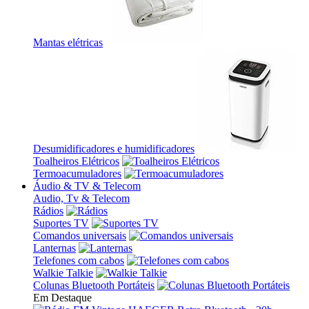
Mantas elétricas
Desumidificadores e humidificadores
Toalheiros Elétricos
Termoacumuladores
Áudio & TV & Telecom
Audio, Tv & Telecom
Rádios
Suportes TV
Comandos universais
Lanternas
Telefones com cabos
Walkie Talkie
Colunas Bluetooth Portáteis
Em Destaque