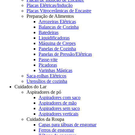
Placas Elétricas/Indução
Placas Vitrocerâmicas de Encastre
Preparação de Alimentos
Arrozeiras Elétricas
Balanças de Cozinha
Batedeiras
Liquidificadoras
Máquina de Crepes
Panelas de Cozinha
Panelas de Pressão/Elétricas
Passe-vite
Picadoras
Varinhas Mágicas
Saca-rolhas Elétricos
Utensílios de cozinha
Cuidados do Lar
Aspiradores de pó
Aspiradores com saco
Aspiradores de mão
Aspiradores sem saco
Aspiradores verticais
Cuidados da Roupa
Capas para tábuas de engomar
Ferros de engomar