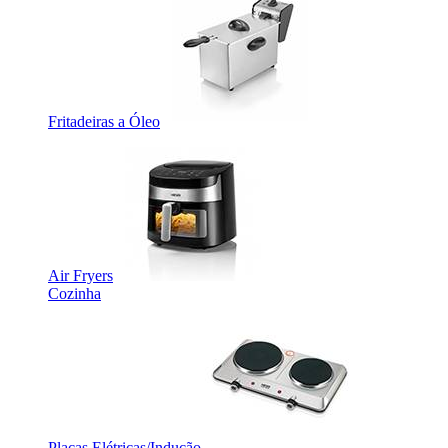
Fritadeiras a Óleo
Air Fryers
Cozinha
Placas Elétricas/Indução