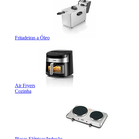
Fritadeiras a Óleo
Air Fryers
Cozinha
Placas Elétricas/Indução