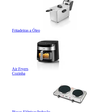
Fritadeiras a Óleo
Air Fryers
Cozinha
Placas Elétricas/Indução