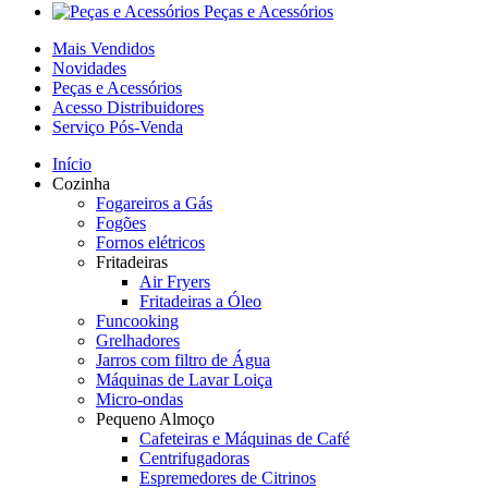
Peças e Acessórios
Mais Vendidos
Novidades
Peças e Acessórios
Acesso Distribuidores
Serviço Pós-Venda
Início
Cozinha
Fogareiros a Gás
Fogões
Fornos elétricos
Fritadeiras
Air Fryers
Fritadeiras a Óleo
Funcooking
Grelhadores
Jarros com filtro de Água
Máquinas de Lavar Loiça
Micro-ondas
Pequeno Almoço
Cafeteiras e Máquinas de Café
Centrifugadoras
Espremedores de Citrinos